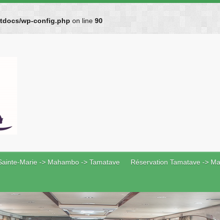
htdocs/wp-config.php
on line
90
Sainte-Marie -> Mahambo -> Tamatave
Réservation Tamatave -> Ma