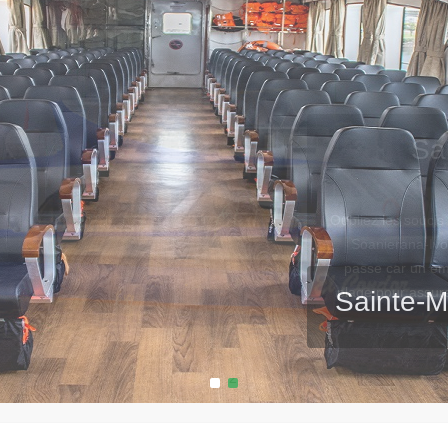
Sainte-M
1
2