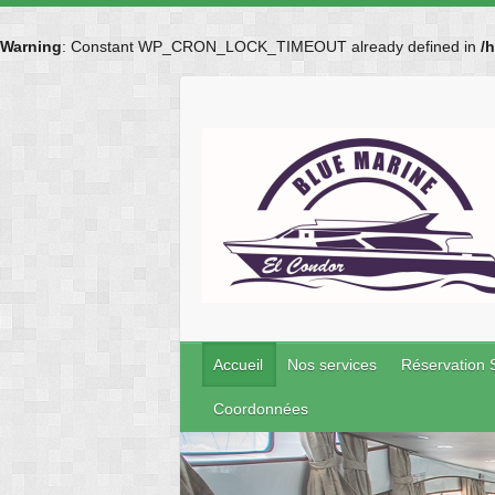
Warning
: Constant WP_CRON_LOCK_TIMEOUT already defined in
/
Skip
to
content
Accueil
Nos services
Réservation 
Coordonnées