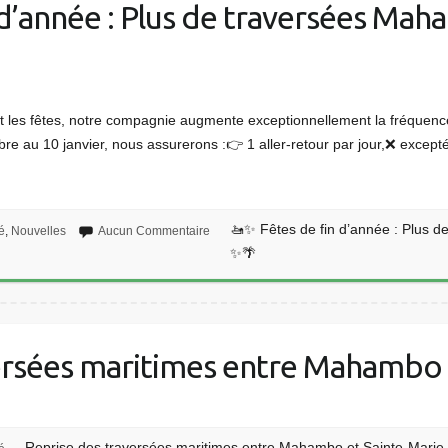
d’année : Plus de traversées Mah
 les fêtes, notre compagnie augmente exceptionnellement la fréquen
bre au 10 janvier, nous assurerons :👉 1 aller-retour par jour,❌ excep
🚤✨ Fêtes de fin d’année : Plus 
é
,
Nouvelles
Aucun Commentaire
✨🌴
ersées maritimes entre Mahambo 
Reprise des traversées maritimes entre Mahambo et Sainte-Marie