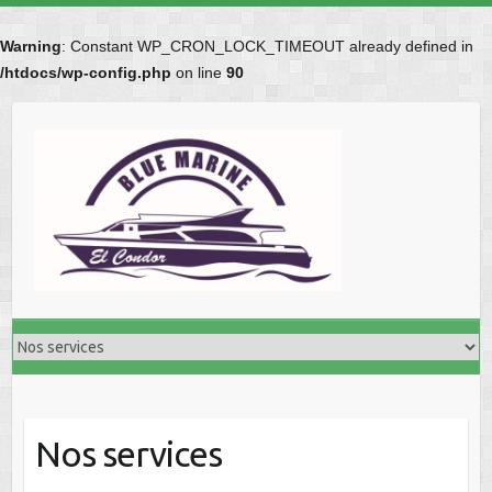
Warning
: Constant WP_CRON_LOCK_TIMEOUT already defined in
/htdocs/wp-config.php
on line
90
Skip
to
content
Nos services