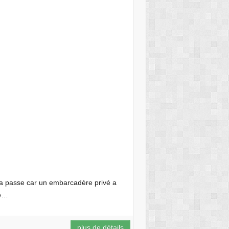
la passe car un embarcadère privé a
pé…
plus de détails