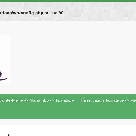
htdocs/wp-config.php
on line
90
Sainte-Marie -> Mahambo -> Tamatave
Réservation Tamatave -> Ma