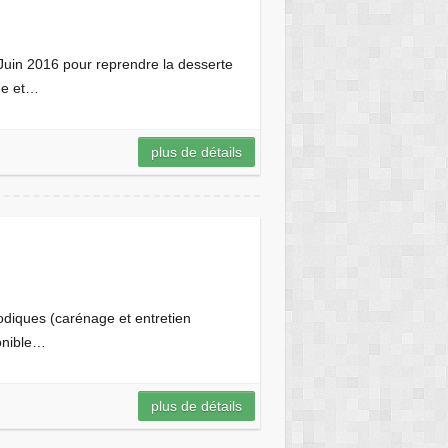
Juin 2016 pour reprendre la desserte
ée et…
plus de détails
iodiques (carénage et entretien
onible…
plus de détails